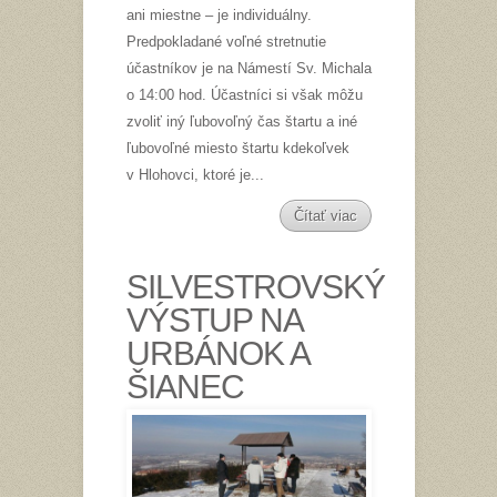
ani miestne – je individuálny.
Predpokladané voľné stretnutie
účastníkov je na Námestí Sv. Michala
o 14:00 hod. Účastníci si však môžu
zvoliť iný ľubovoľný čas štartu a iné
ľubovoľné miesto štartu kdekoľvek
v Hlohovci, ktoré je...
Čítať viac
SILVESTROVSKÝ
VÝSTUP NA
URBÁNOK A
ŠIANEC