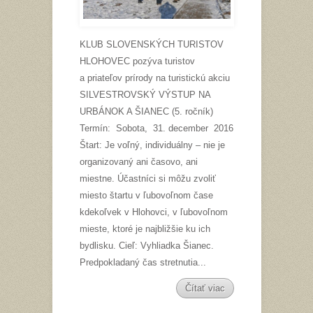
KLUB SLOVENSKÝCH TURISTOV
HLOHOVEC pozýva turistov
a priateľov prírody na turistickú akciu
SILVESTROVSKÝ VÝSTUP NA
URBÁNOK A ŠIANEC (5. ročník)
Termín: Sobota, 31. december 2016
Štart: Je voľný, individuálny – nie je
organizovaný ani časovo, ani
miestne. Účastníci si môžu zvoliť
miesto štartu v ľubovoľnom čase
kdekoľvek v Hlohovci, v ľubovoľnom
mieste, ktoré je najbližšie ku ich
bydlisku. Cieľ: Vyhliadka Šianec.
Predpokladaný čas stretnutia...
Čítať viac