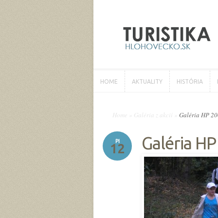
HOME
AKTUALITY
HISTÓRIA
HOME
AKTUALITY
HISTÓRIA
Home
»
Galéria z akcií
»
Galéria HP 2
Galéria H
PI
12