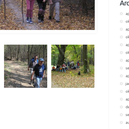
Arc
ap
o
ap
o
ap
o
ap
s
ap
j
o
ap
d
s
a