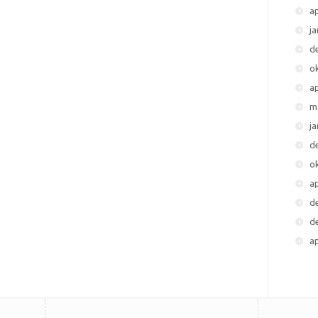
ap
j
d
o
ap
m
j
d
o
ap
d
d
ap