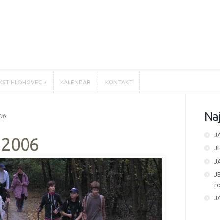
KST HLOHOVEC
»
KALENDÁR
KONTAKT
KST HLOHOVEC
»
KALENDÁR
KONTAKT
Naj
006
J
P 2006
J
J
J
ro
J