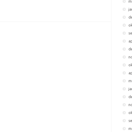
m
j
d
o
s
ap
d
n
o
ap
m
j
d
n
o
s
m