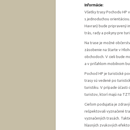
Informácie:
Všetky trasy Pochodu HP v
s jednoduchou orientáciou.
Havran) bude pripravený in
trás, rady a pokyny pre turi
Na trase je možné občerstv
zásobenie na štarte v Hloh
obchodoch. V cieli bude m
a v priľahlom mobilnom bu
Pochod HP je turistické po
trasy sú vedené po turisti
turistiku. V prípade účasti 
turistov, ktorí majú na TZ
Cieľom podujatia je zdravý 
rešpektovali vyznačené tra
vyznačených trasách. Takti
hlasných zvukových efektov