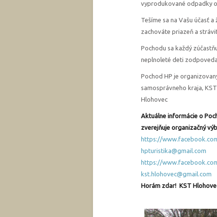
vyprodukované odpadky odn
Tešíme sa na Vašu účasť a
zachováte priazeň a strávi
Pochodu sa každý zúčastň
neplnoleté deti zodpovedaj
Pochod HP je organizovan
samosprávneho kraja, KST 
Hlohovec
Aktuálne informácie o Poch
zverejňuje organizačný výb
https://www.facebook.co
hpturistika@gmail.com
https://www.facebook.c
kst.hlohovec@gmail.com
Horám zdar! KST Hlohove