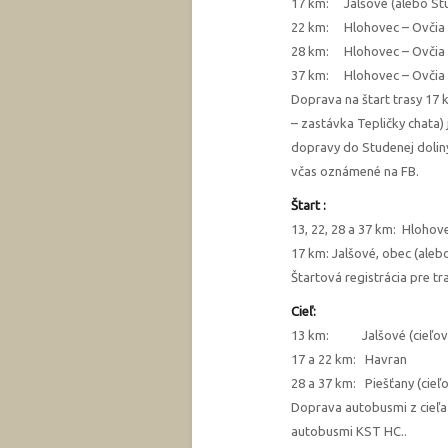
17 km: Jalšové (alebo Stud
22 km: Hlohovec – Ovčia s
28 km: Hlohovec – Ovčia s
37 km: Hlohovec – Ovčia s
Doprava na štart trasy 17 
– zastávka Tepličky chata
dopravy do Studenej doli
včas oznámené na FB.
Štart :
13, 22, 28 a 37 km: Hlohovec
17 km: Jalšové, obec (aleb
Štartová registrácia pre tr
Cieľ:
13 km: Jalšové (cieľová r
17 a 22 km: Havran
28 a 37 km: Piešťany (cieľo
Doprava autobusmi z cieľ
autobusmi KST HC..