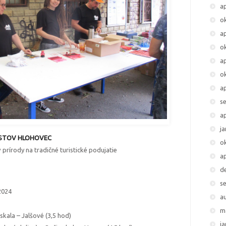
ap
o
ap
o
ap
o
ap
s
ap
j
ISTOV HLOHOVEC
o
 prírody na tradičné turistické podujatie
ap
d
s
2024
a
m
kala – Jalšové (3,5 hod)
j