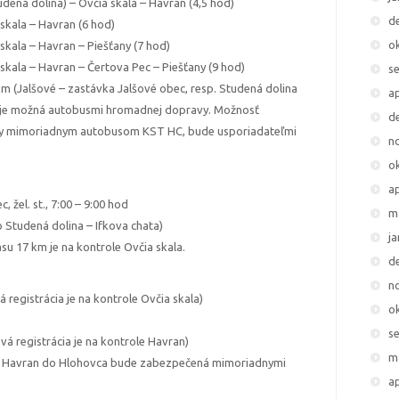
ená dolina) – Ovčia skala – Havran (4,5 hod)
d
kala – Havran (6 hod)
o
kala – Havran – Piešťany (7 hod)
kala – Havran – Čertova Pec – Piešťany (9 hod)
s
km (Jalšové – zastávka Jalšové obec, resp. Studená dolina
ap
) je možná autobusmi hromadnej dopravy. Možnosť
d
ny mimoriadnym autobusom KST HC, bude usporiadateľmi
n
o
ap
, žel. st., 7:00 – 9:00 hod
m
o Studená dolina – Ifkova chata)
j
asu 17 km je na kontrole Ovčia skala.
d
n
egistrácia je na kontrole Ovčia skala)
o
s
vá registrácia je na kontrole Havran)
m
a Havran do Hlohovca bude zabezpečená mimoriadnymi
ap