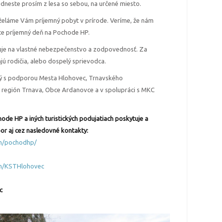
este prosím z lesa so sebou, na určené miesto.
 želáme Vám príjemný pobyt v prírode. Veríme, že nám
te príjemný deň na Pochode HP.
uje na vlastné nebezpečenstvo a zodpovednosť. Za
ú rodičia, alebo dospelý sprievodca.
ý s podporou Mesta Hlohovec, Trnavského
región Trnava, Obce Ardanovce a v spolupráci s MKC
ode HP a iných turistických podujatiach poskytuje a
or aj cez nasledovné kontakty:
m/pochodhp/
om/KSTHlohovec
c