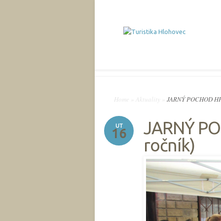
Home
»
Aktuality
»
JARNÝ POCHOD HP 2
JARNÝ PO
UT
16
ročník)