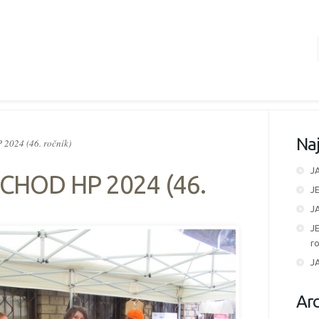
Naj
024 (46. ročník)
J
CHOD HP 2024 (46.
J
J
J
ro
J
Arc