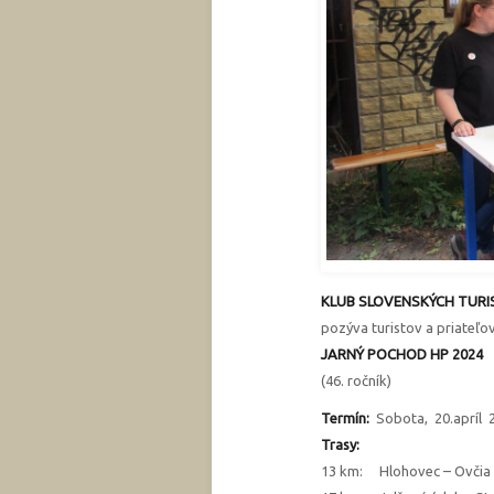
KLUB SLOVENSKÝCH TUR
pozýva turistov a priateľov
JARNÝ POCHOD HP 2024
(46. ročník)
Termín:
Sobota, 20.apríl 
Trasy:
13 km: Hlohovec – Ovčia s