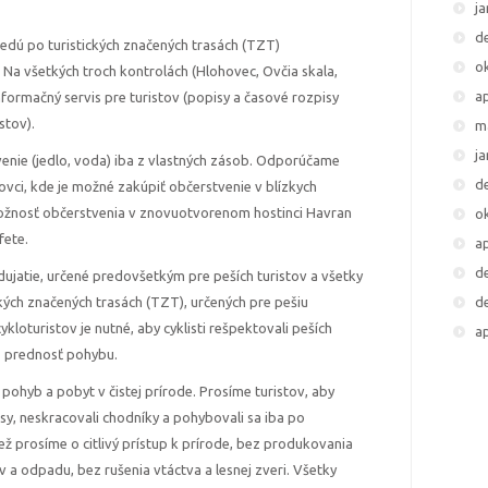
j
d
edú po turistických značených trasách (TZT)
o
 Na všetkých troch kontrolách (Hlohovec, Ovčia skala,
ap
formačný servis pre turistov (popisy a časové rozpisy
stov).
m
j
enie (jedlo, voda) iba z vlastných zásob. Odporúčame
d
ovci, kde je možné zakúpiť občerstvenie v blízkych
ožnosť občerstvenia v znovuotvorenom hostinci Havran
o
fete.
ap
d
dujatie, určené predovšetkým pre peších turistov a všetky
d
ckých značených trasách (TZT), určených pre pešiu
cykloturistov je nutné, aby cyklisti rešpektovali peších
ap
T prednosť pohybu.
pohyb a pobyt v čistej prírode. Prosíme turistov, aby
sy, neskracovali chodníky a pohybovali sa iba po
ež prosíme o citlivý prístup k prírode, bez produkovania
 a odpadu, bez rušenia vtáctva a lesnej zveri. Všetky