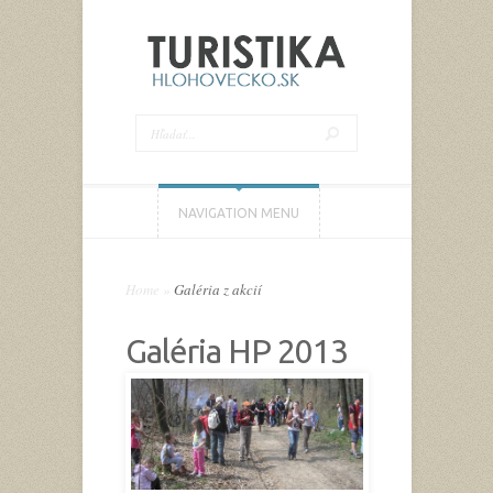
NAVIGATION MENU
Home
»
Galéria z akcií
Galéria HP 2013