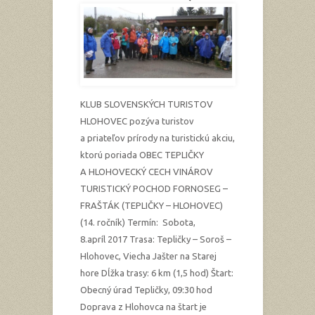
KLUB SLOVENSKÝCH TURISTOV
HLOHOVEC pozýva turistov
a priateľov prírody na turistickú akciu,
ktorú poriada OBEC TEPLIČKY
A HLOHOVECKÝ CECH VINÁROV
TURISTICKÝ POCHOD FORNOSEG –
FRAŠTÁK (TEPLIČKY – HLOHOVEC)
(14. ročník) Termín: Sobota,
8.apríl 2017 Trasa: Tepličky – Soroš –
Hlohovec, Viecha Jašter na Starej
hore Dĺžka trasy: 6 km (1,5 hod) Štart:
Obecný úrad Tepličky, 09:30 hod
Doprava z Hlohovca na štart je