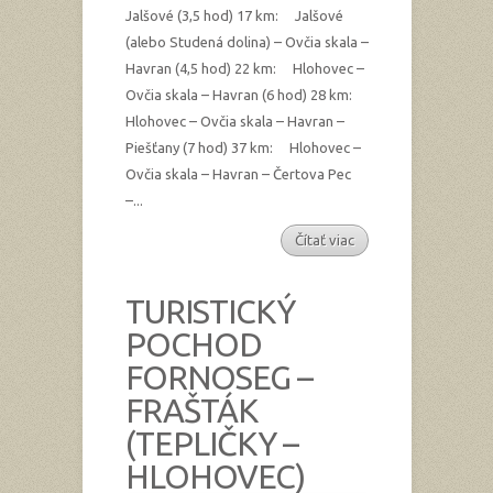
Jalšové (3,5 hod) 17 km: Jalšové
(alebo Studená dolina) – Ovčia skala –
Havran (4,5 hod) 22 km: Hlohovec –
Ovčia skala – Havran (6 hod) 28 km:
Hlohovec – Ovčia skala – Havran –
Piešťany (7 hod) 37 km: Hlohovec –
Ovčia skala – Havran – Čertova Pec
–...
Čítať viac
TURISTICKÝ
POCHOD
FORNOSEG –
FRAŠTÁK
(TEPLIČKY –
HLOHOVEC)