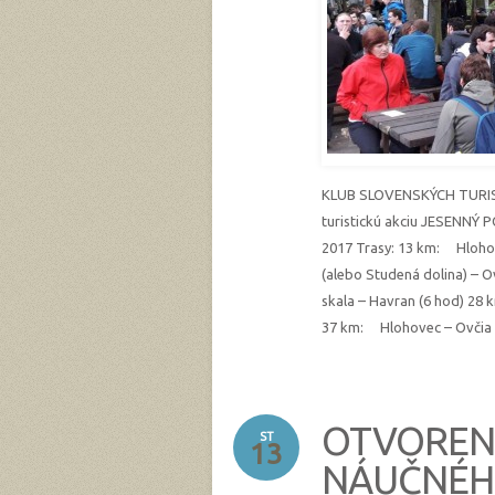
KLUB SLOVENSKÝCH TURIST
turistickú akciu JESENNÝ 
2017 Trasy: 13 km: Hlohov
(alebo Studená dolina) – O
skala – Havran (6 hod) 28 
37 km: Hlohovec – Ovčia s
OTVORENI
ST
13
NÁUČNÉH