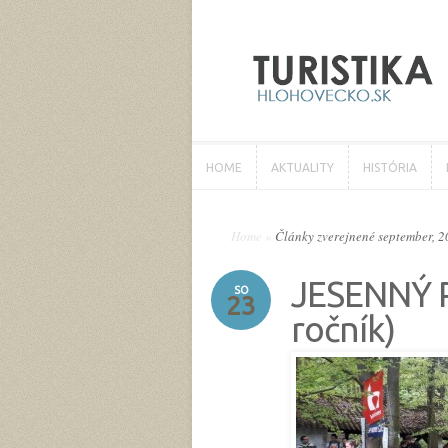
HOME
AKTUALITY
HISTÓRIA
HOME
AKTUALITY
HISTÓRIA
Home
»
Články zverejnené september, 
JESENNÝ 
SO
23
ročník)