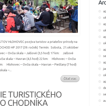
Arc
ap
o
ap
o
ap
OV HLOHOVEC pozýva turistov a priateľov prírody na
o
POCHOD HP 2017 (39. ročník) Termín: Sobota, 21.október
ap
ec – Ovčia skala – Jalšové (3,5 hod) 17 km: Jalšové
s
včia skala – Havran (4,5 hod) 22 km: Hlohovec – Ovčia
ap
km: Hlohovec – Ovčia skala – Havran – Piešťany (7 hod)
j
kala –...
o
Čítať viac
ap
d
E TURISTICKÉHO
s
O CHODNÍKA
a