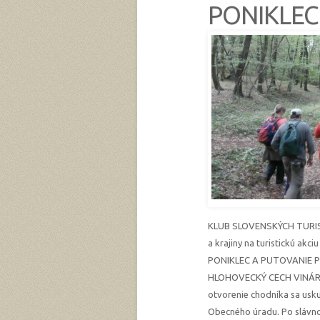
PONIKLEC
KLUB SLOVENSKÝCH TURIST
a krajiny na turistickú
PONIKLEC A PUTOVANIE P
HLOHOVECKÝ CECH VINÁROV
otvorenie chodníka sa usk
Obecného úradu. Po slávn