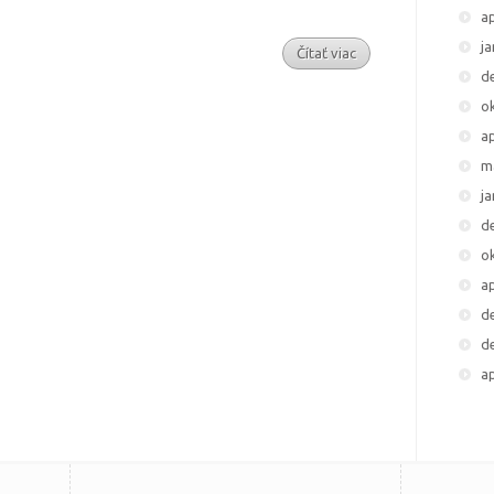
ap
j
Čítať viac
d
o
ap
m
j
d
o
ap
d
d
ap