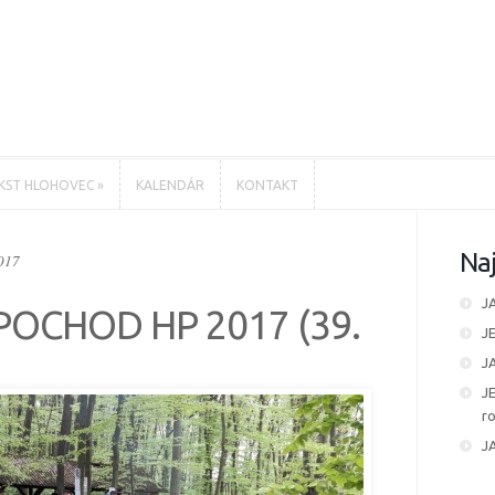
KST HLOHOVEC
»
KALENDÁR
KONTAKT
KST HLOHOVEC
»
KALENDÁR
KONTAKT
Naj
2017
J
POCHOD HP 2017 (39.
J
J
J
ro
J