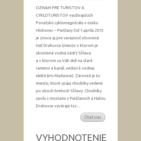
OZNAM PRE TURISTOV A
CYKLOTURISTOV využívajúcich
Považskú cyklomagistrálu v úseku
Hlohovec – Piešťany Od 1.apríla 2015
je znova aj pre verejnosť otvorená
Hať Drahovce (miesto v ktorom je
ukončená vodná nádrž Sĺňava
a v ktorom sa Váh delí na staré
rameno a kanál, vedúci k vodnej
elektrárni Madunice). Zároveň je to
miesto, ktoré spája chodníky vedené
po oboch brehoch Sĺňavy. Chodníky
spolu s mostami v Piešťanoch a Haťou
Drahovce vyvárajú tzv....
Čítať viac
VYHODNOTENIE