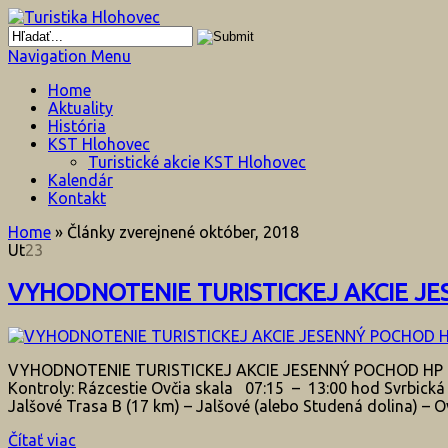
Navigation Menu
Home
Aktuality
História
KST Hlohovec
Turistické akcie KST Hlohovec
Kalendár
Kontakt
Home
»
Články zverejnené október, 2018
Ut
23
VYHODNOTENIE TURISTICKEJ AKCIE JE
VYHODNOTENIE TURISTICKEJ AKCIE JESENNÝ POCHOD HP 2018 
Kontroly: Rázcestie Ovčia skala 07:15 – 13:00 hod Svrbická
Jalšové Trasa B (17 km) – Jalšové (alebo Studená dolina) – Ov
Čítať viac