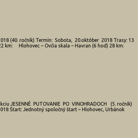
8 (40. ročník) Termín: Sobota, 20.október 2018 Trasy: 13
) 22 km: Hlohovec – Ovčia skala – Havran (6 hod) 28 km:
ckú akciu JESENNÉ PUTOVANIE PO VINOHRADOCH (5. ročník)
 Štart: Jednotný spoločný štart – Hlohovec, Urbánok