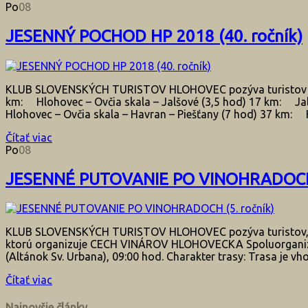
Po
08
JESENNÝ POCHOD HP 2018 (40. ročník)
KLUB SLOVENSKÝCH TURISTOV HLOHOVEC pozýva turistov a pr
km: Hlohovec – Ovčia skala – Jalšové (3,5 hod) 17 km: Jal
Hlohovec – Ovčia skala – Havran – Piešťany (7 hod) 37 km: H
Čítať viac
Po
08
JESENNÉ PUTOVANIE PO VINOHRADOCH (
KLUB SLOVENSKÝCH TURISTOV HLOHOVEC pozýva turistov, pr
ktorú organizuje CECH VINÁROV HLOHOVECKA Spoluorganizát
(Altánok Sv. Urbana), 09:00 hod. Charakter trasy: Trasa je vhod
Čítať viac
Najnovšie články