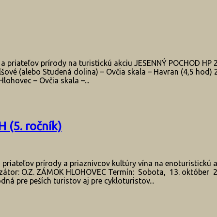
iateľov prírody na turistickú akciu JESENNÝ POCHOD HP 201
šové (alebo Studená dolina) – Ovčia skala – Havran (4,5 hod
lohovec – Ovčia skala –...
5. ročník)
iateľov prírody a priaznivcov kultúry vína na enoturisti
or: O.Z. ZÁMOK HLOHOVEC Termín: Sobota, 13. október 2018
ná pre peších turistov aj pre cykloturistov...