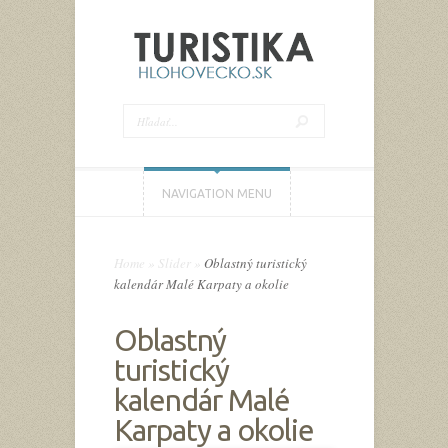
NAVIGATION MENU
Home
»
Slider
»
Oblastný turistický
kalendár Malé Karpaty a okolie
Oblastný
turistický
kalendár Malé
Karpaty a okolie