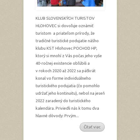
KLUB SLOVENSKÝCH TURISTOV
HLOHOVEC si dovoľuje oznámiť
turistom a priateľom prírody, že
tradičné turistické podujatie nášho
klubu KST Hlohovec POCHOD HP,
ktorý si mnohí z Vás počas jeho vyše
40-ročnej existencie obľúbili a
v rokoch 2020 až 2022 sa päťkrát
konal vo forme individuálneho
turistického podujatia (čo pomohlo
udržať jeho kontinuitu), nebol na jeseň
2022 zaradený do turistického
kalendára. Priviedli nás k tomu dva
hlavné dôvody: Prvým...
Čítať viac