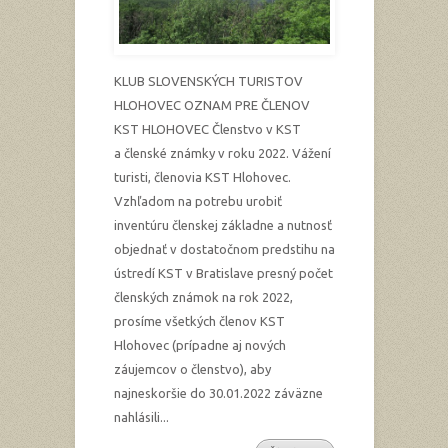
KLUB SLOVENSKÝCH TURISTOV
HLOHOVEC OZNAM PRE ČLENOV
KST HLOHOVEC Členstvo v KST
a členské známky v roku 2022. Vážení
turisti, členovia KST Hlohovec.
Vzhľadom na potrebu urobiť
inventúru členskej základne a nutnosť
objednať v dostatočnom predstihu na
ústredí KST v Bratislave presný počet
členských známok na rok 2022,
prosíme všetkých členov KST
Hlohovec (prípadne aj nových
záujemcov o členstvo), aby
najneskoršie do 30.01.2022 záväzne
nahlásili...