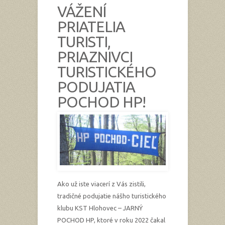
VÁŽENÍ
PRIATELIA
TURISTI,
PRIAZNIVCI
TURISTICKÉHO
PODUJATIA
POCHOD HP!
Ako už iste viacerí z Vás zistili,
tradičné podujatie nášho turistického
klubu KST Hlohovec – JARNÝ
POCHOD HP, ktoré v roku 2022 čakal