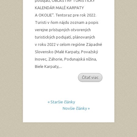
podujatí, OBLASTNÝ TURISTICKÝ
KALENDÁR MALÉ KARPATY
A OKOLIE“. Tentoraz pre rok 2022.
Turisti v ňom nájdu zoznam a popis
verejne prístupných otvorených
turistických podujatí, plánovaných
v roku 2022 v celom regióne Západné
Slovensko (Malé Karpaty, Považský
Inovec, Záhorie, Podunajská nížina,
Biele Karpaty,...
Čítať viac
« Staršie články
Novšie články »